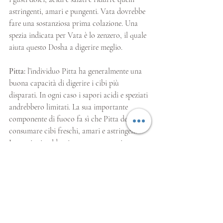
astringenti, amari e pungenti. Vata dovrebbe 
fare una sostanziosa prima colazione. Una 
spezia indicata per Vata è lo zenzero, il quale 
aiuta questo Dosha a digerire meglio. 
Pitta:
 l’individuo Pitta ha generalmente una 
buona capacità di digerire i cibi più 
disparati. In ogni caso i sapori acidi e speziati 
andrebbero limitati. La sua importante 
componente di fuoco fa sì che Pitta debba 
consumare cibi freschi, amari e astringenti. 
Le spezie riscaldanti, come peperoncino, pepe 
o chiodi di garofano, vanno ridotte 
notevolmente.
Kapha: 
ha una naturale tendenza ad 
appesantirsi, quindi dovrebbe evitare di 
eccedere nelle quantità di cibo. Come per 