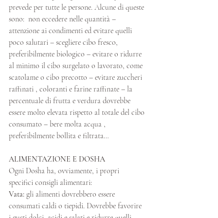
prevede per tutte le persone. Alcune di queste 
sono:  non eccedere nelle quantità – 
attenzione ai condimenti ed evitare quelli 
poco salutari – scegliere cibo fresco, 
preferibilmente biologico – evitare o ridurre 
al minimo il cibo surgelato o lavorato, come 
scatolame o cibo precotto – evitare zuccheri 
raffinati , coloranti e farine raffinate – la 
percentuale di frutta e verdura dovrebbe 
essere molto elevata rispetto al totale del cibo 
consumato – bere molta acqua , 
preferibilmente bollita e filtrata…
ALIMENTAZIONE E DOSHA
Ogni Dosha ha, ovviamente, i propri 
specifici consigli alimentari: 
Vata:
 gli alimenti dovrebbero essere 
consumati caldi o tiepidi. Dovrebbe favorire 
i gusti dolci, acidi e salati e ridurre quelli 