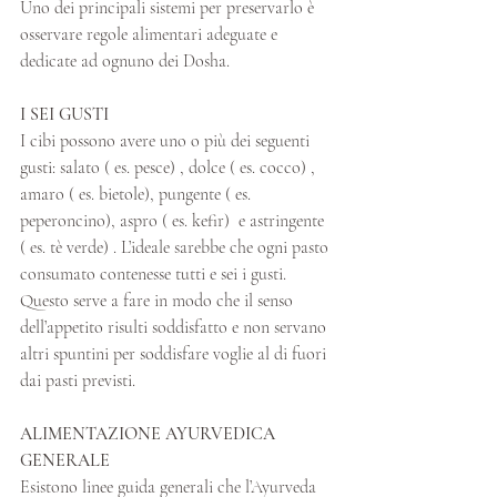
Uno dei principali sistemi per preservarlo è 
osservare regole alimentari adeguate e 
dedicate ad ognuno dei Dosha. 
I SEI GUSTI
I cibi possono avere uno o più dei seguenti 
gusti: salato ( es. pesce) , dolce ( es. cocco) , 
amaro ( es. bietole), pungente ( es. 
peperoncino), aspro ( es. kefir)  e astringente 
( es. tè verde) . L’ideale sarebbe che ogni pasto 
consumato contenesse tutti e sei i gusti. 
Questo serve a fare in modo che il senso 
dell’appetito risulti soddisfatto e non servano 
altri spuntini per soddisfare voglie al di fuori 
dai pasti previsti. 
ALIMENTAZIONE AYURVEDICA 
GENERALE 
Esistono linee guida generali che l’Ayurveda 