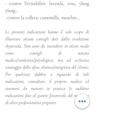
· contro l’irritabilità: lavanda, rosa, ylang 
ylang…
· contro la collera: camomilla, muschio…
Le presenti indicazioni hanno il solo scopo di 
illustrare alcuni consigli dati dalla tradizione 
Ayurveda. Non sono da intendersi in alcun modo 
come consigli di natura 
medico/sanitaria/psicologica, ma ad esclusivo 
vantaggio della sfera olistico/energetica del cliente. 
Per qualsiasi dubbio a riguardo di tali 
indicazioni, consultare il proprio medico ed 
astenersi da mettere in pratica le suddette 
indicazioni fino al parere favorevole del medico o 
di altro professionista preposto. 
Segui il mio blog per molti altri articoli sul 
benessere olistico. Non esitare a contattarmi 
per approfondire le tematiche trattate. 