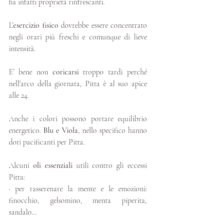
ha infatti proprietà rinfrescanti. 
L’
esercizio fisico
 dovrebbe essere concentrato 
negli orari più freschi e comunque di lieve 
intensità.
E’ bene non 
coricarsi 
troppo tardi perché 
nell’arco della giornata, Pitta è al suo apice 
alle 24. 
Anche i colori possono portare equilibrio 
energetico. 
Blu e Viola
, nello specifico hanno 
doti pacificanti per Pitta. 
Alcuni 
oli essenziali
 utili contro gli eccessi 
Pitta:
· per rasserenare la mente e le emozioni: 
finocchio, gelsomino, menta piperita, 
sandalo…